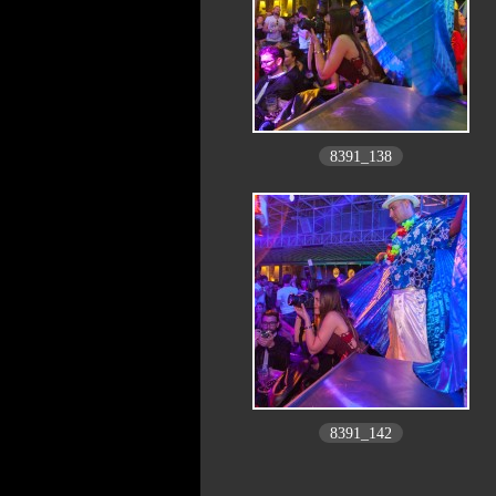
8391_138
8391_142