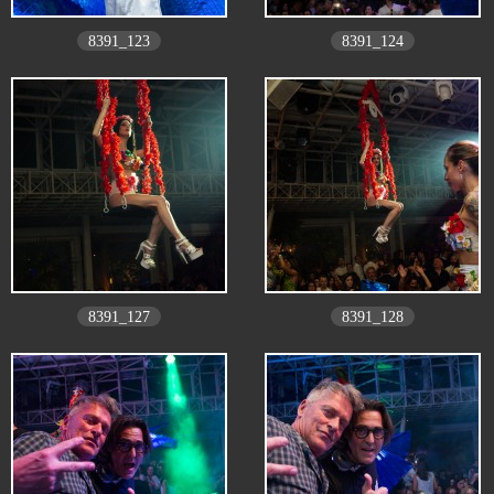
8391_123
8391_124
8391_127
8391_128