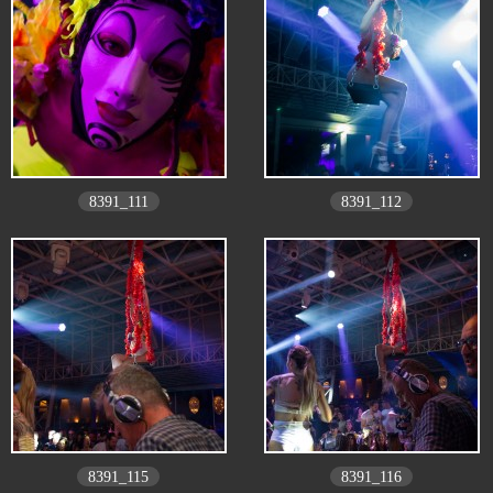
8391_111
8391_112
8391_115
8391_116