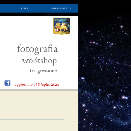
links
camerasoave tv
aggiornato al 6 luglio 2026