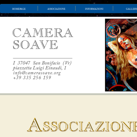
homepage
associazione
informazioni
galler