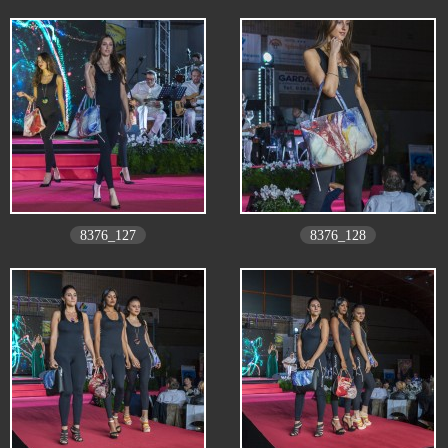
8376_127
8376_128