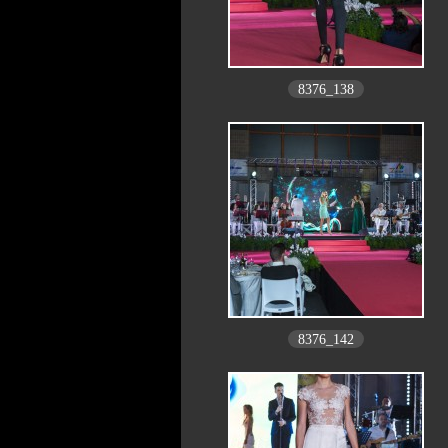
8376_138
8376_142