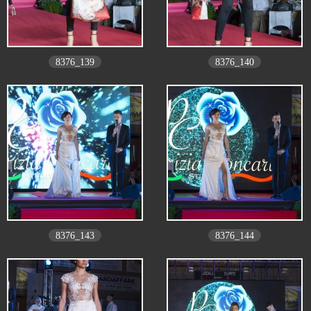
8376_139
8376_140
8376_143
8376_144