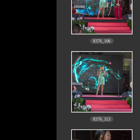
8376_106
8376_113