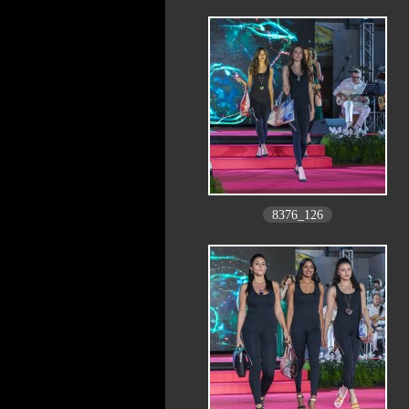
8376_126