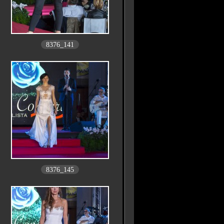
8376_141
8376_145