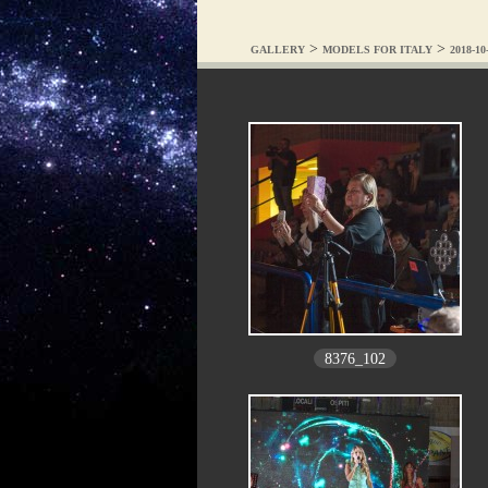
>
>
GALLERY
MODELS FOR ITALY
2018-1
8376_102