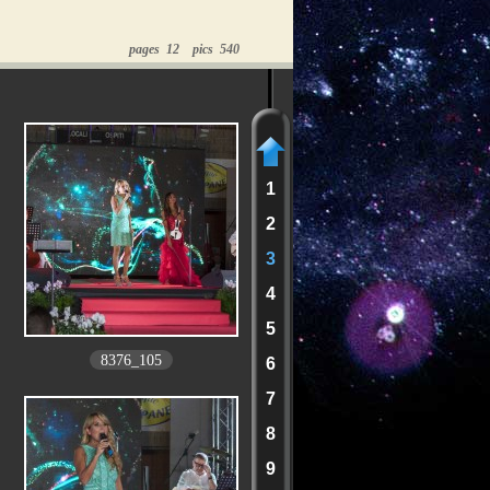
pages 12 pics 540
1
2
3
4
5
8376_105
6
7
8
9