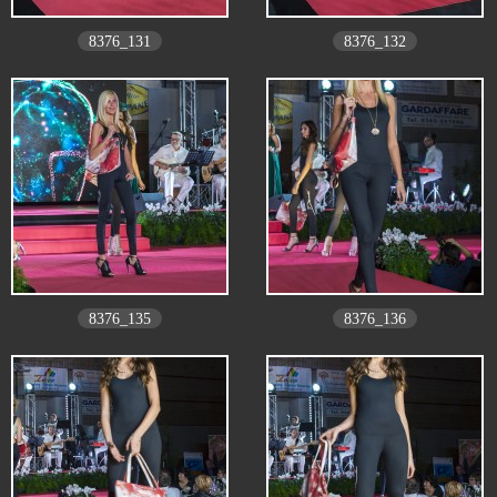
8376_131
8376_132
8376_135
8376_136