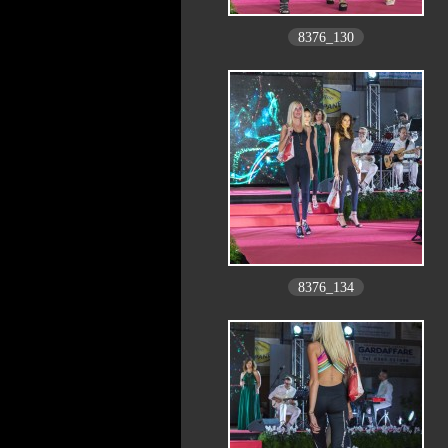
8376_130
8376_134