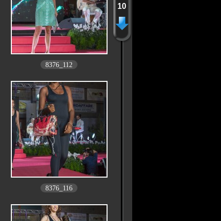
10
8376_112
8376_116