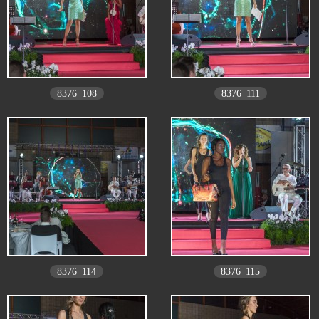
8376_108
8376_111
8376_114
8376_115