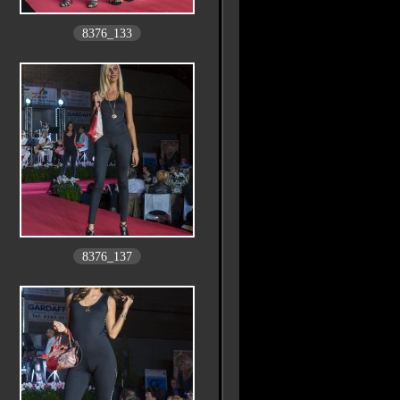
8376_133
8376_137