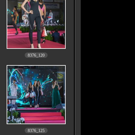
8376_120
8376_125