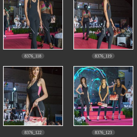
8376_118
8376_119
8376_122
8376_123