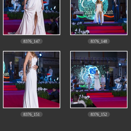
8376_147
8376_148
8376_151
8376_152