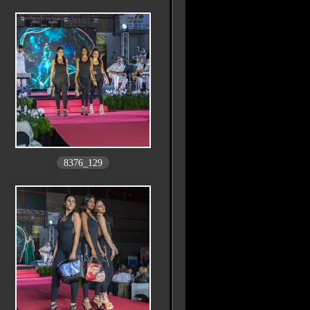
8376_129