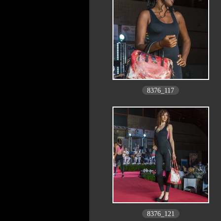
8376_117
8376_121