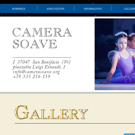
homepage
associazione
informazioni
galler