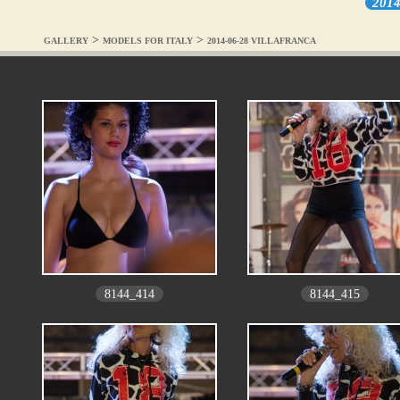
2014
>
>
GALLERY
MODELS FOR ITALY
2014-06-28 VILLAFRANCA
8144_414
8144_415