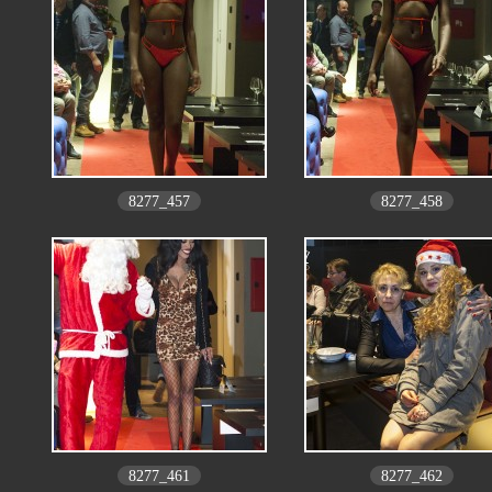
8277_457
8277_458
8277_461
8277_462