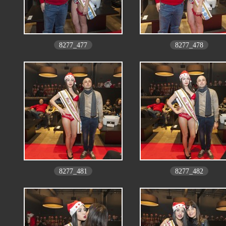
8277_477
8277_478
8277_481
8277_482