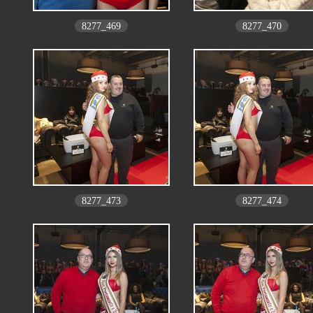
8277_469
8277_470
8277_473
8277_474