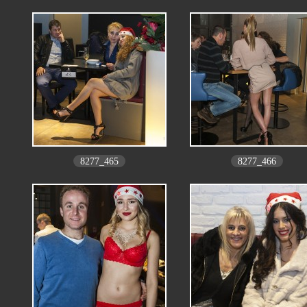
8277_465
8277_466