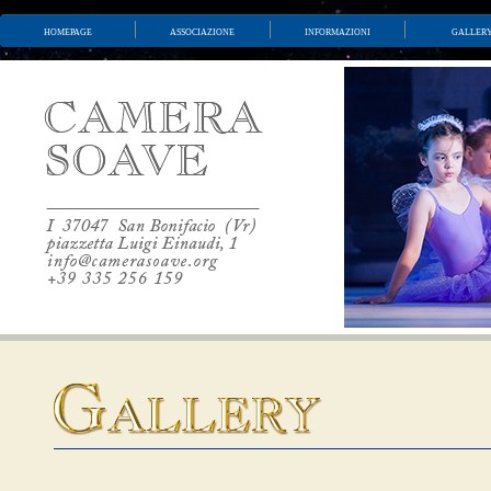
homepage
associazione
informazioni
galler