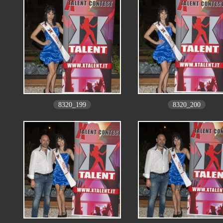
8320_199
8320_200