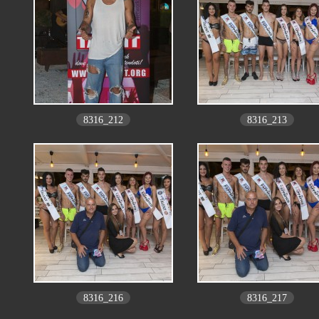
8316_212
8316_213
8316_216
8316_217