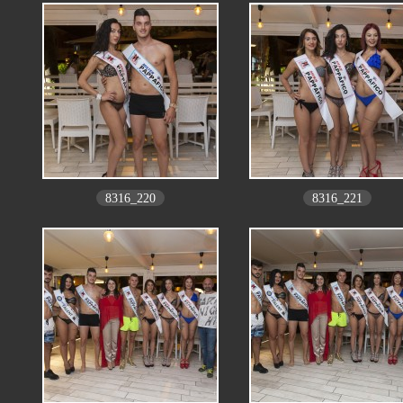
8316_220
8316_221