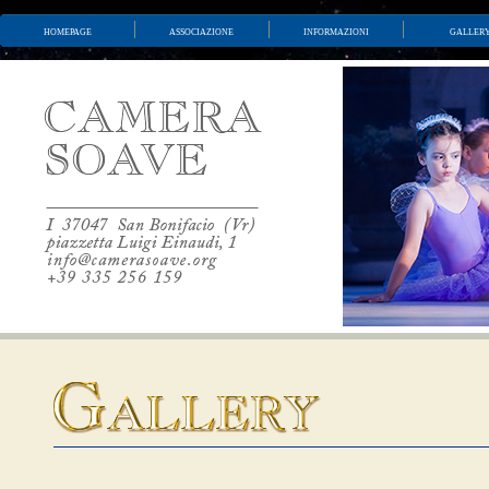
homepage
associazione
informazioni
galler