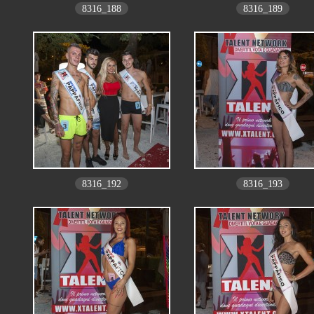
8316_188
8316_189
8316_192
8316_193