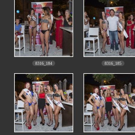
8316_184
8316_185