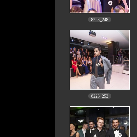
8223_248
8223_252