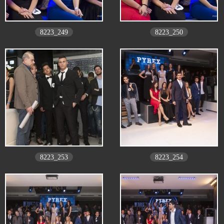
8223_249
8223_250
8223_253
8223_254