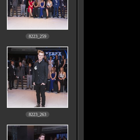
8223_259
8223_263