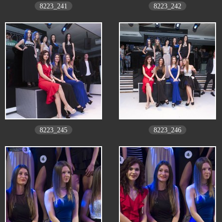
8223_241
8223_242
8223_245
8223_246