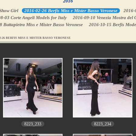
2016
Show Girl
2016-02-26 Berfis Miss e Mister Basso Veronese
2016-0
8-03 Corte Angeli Models for Italy
2016-09-10 Venezia Mostra del
 Buttapietra Miss e Mister Basso Veronese
2016-10-15 Berfis Model
02-26 BERFIS MISS E MISTER BASSO VERONESE
8223_233
8223_234