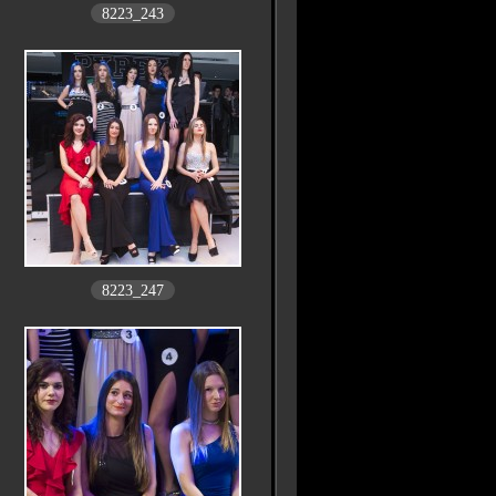
8223_243
8223_247