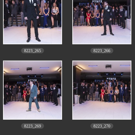
8223_265
8223_266
8223_269
8223_270