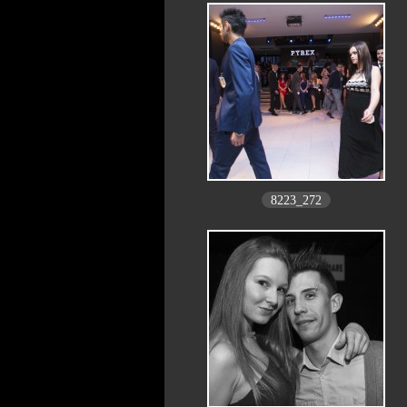
8223_272