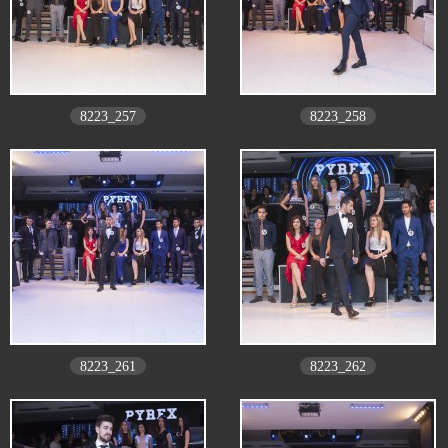
8223_257
8223_258
8223_261
8223_262