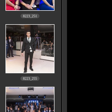
8223_251
8223_255