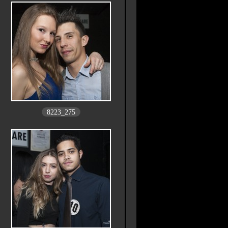
8223_275