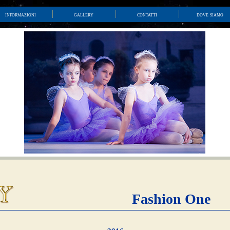
informazioni
gallery
contatti
dove siamo
Fashion One