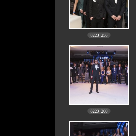
8223_256
8223_260