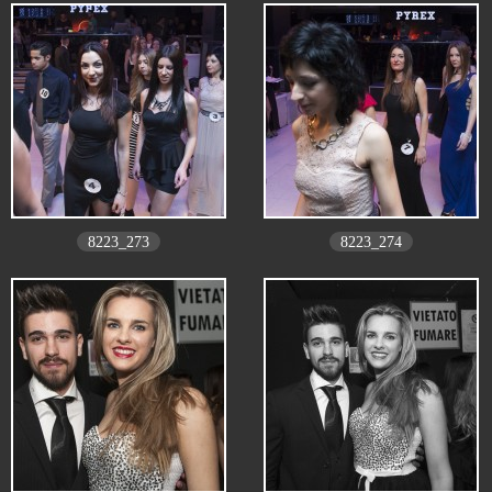
8223_273
8223_274