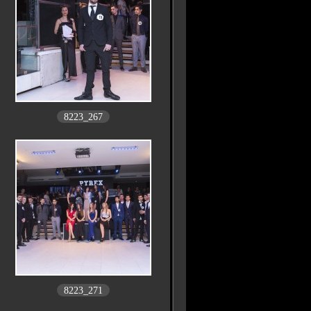
8223_267
8223_271