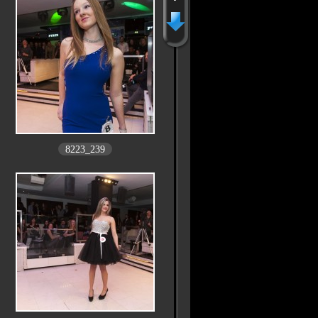
8223_239