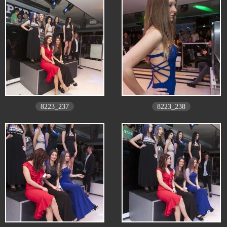
8223_237
8223_238