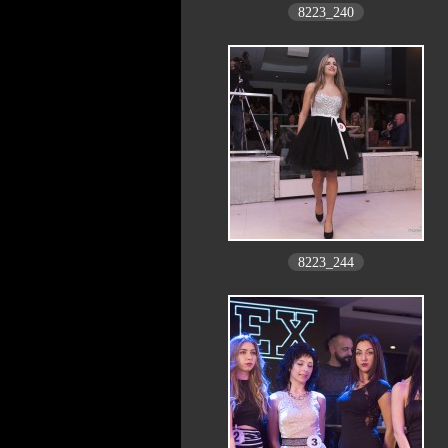
8223_240
8223_244