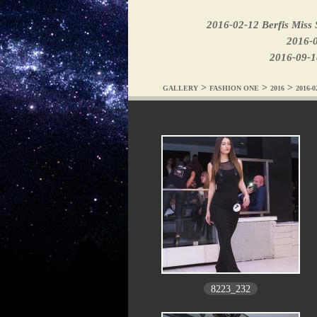
2016-02-12 Berfis Miss 
2016-0
2016-09-18
>
>
>
GALLERY
FASHION ONE
2016
2016-
8223_232