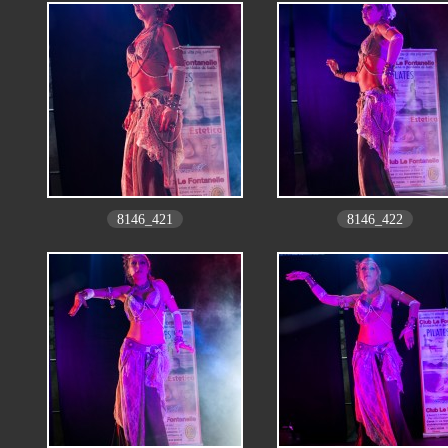
8146_421
8146_422