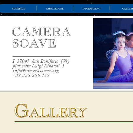
homepage
associazione
informazioni
galler