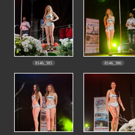
8146_385
8146_386