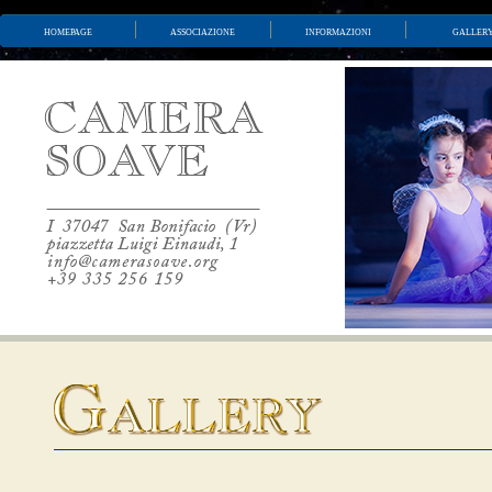
homepage
associazione
informazioni
galler