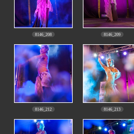
8146_208
8146_209
8146_212
8146_213