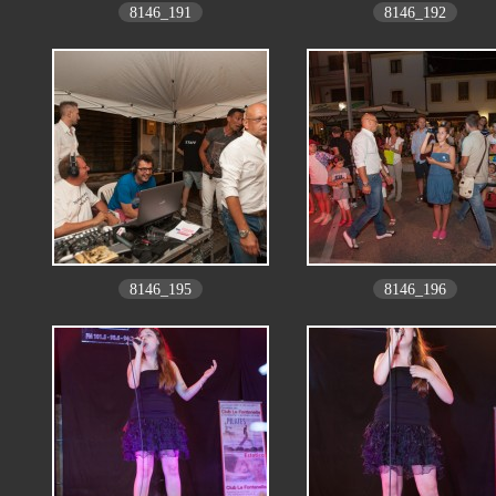
8146_191
8146_192
8146_195
8146_196