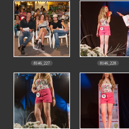
8146_227
8146_228