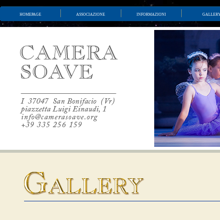
homepage
associazione
informazioni
galler