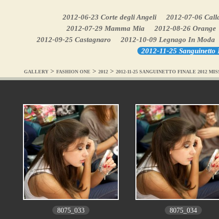
2012-06-23 Corte degli Angeli
2012-07-06 Call
2012-07-29 Mamma Mia
2012-08-26 Orange
2012-09-25 Castagnaro
2012-10-09 Legnago In Moda
2012-11-25 Sanguinetto 
>
>
>
GALLERY
FASHION ONE
2012
2012-11-25 SANGUINETTO FINALE 2012 M
8075_033
8075_034