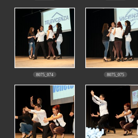
8075_074
8075_075