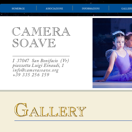
homepage
associazione
informazioni
galler