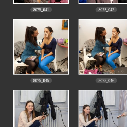
8075_041
8075_042
8075_045
8075_046