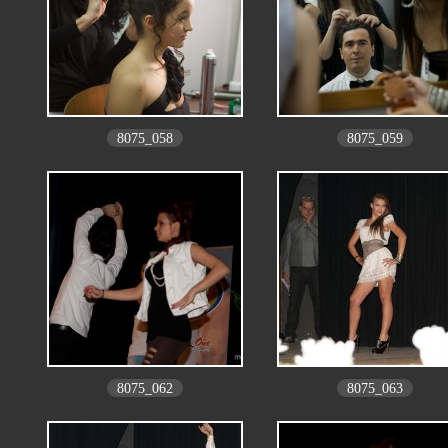
8075_058
8075_059
8075_062
8075_063