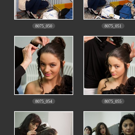
8075_050
8075_051
8075_054
8075_055