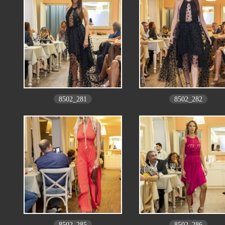
8502_281
8502_282
8502_285
8502_286