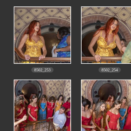
8502_253
8502_254