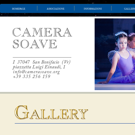
homepage
associazione
informazioni
galler