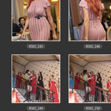
8502_245
8502_246
8502_249
8502_250