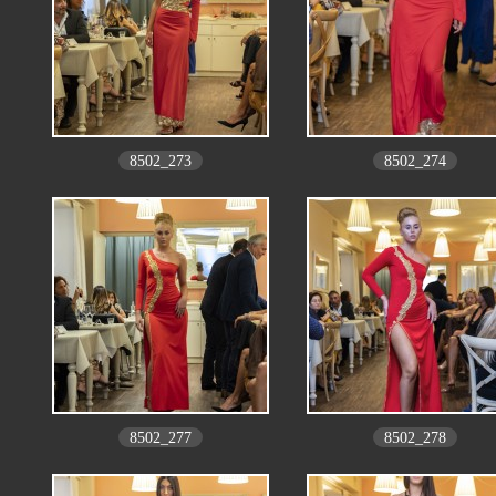
8502_273
8502_274
8502_277
8502_278