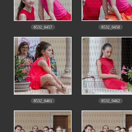
8532_0457
8532_0458
8532_0461
8532_0462