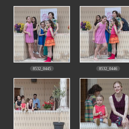
8532_0445
8532_0446