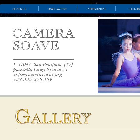
homepage
associazione
informazioni
galler