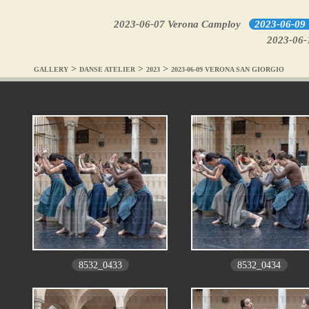
2023-06-07 Verona Camploy
2023-06-09 
2023-06-1
>
>
>
GALLERY
DANSE ATELIER
2023
2023-06-09 VERONA SAN GIORGIO
8532_0433
8532_0434