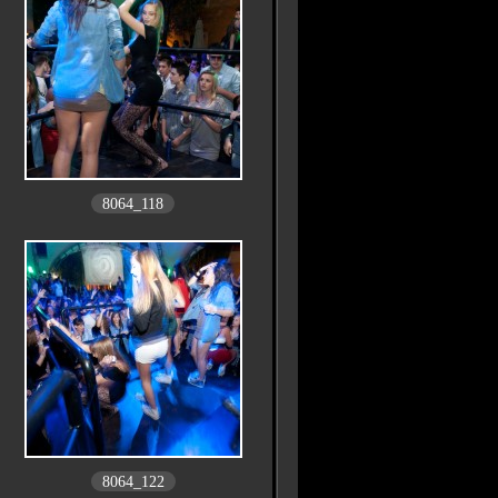
8064_118
8064_122