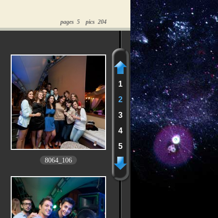
pages 5 pics 204
1
2
3
4
5
8064_106