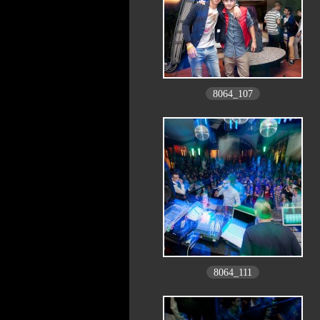
8064_107
8064_111