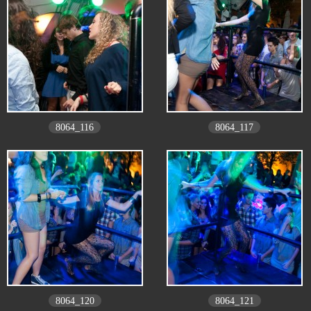
8064_116
8064_117
8064_120
8064_121