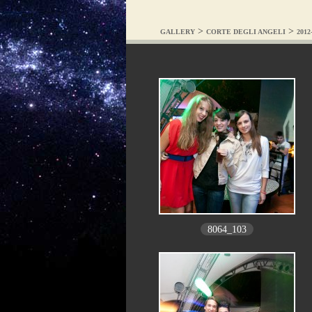
>
>
GALLERY
CORTE DEGLI ANGELI
2012
8064_103