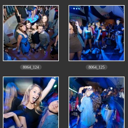
8064_124
8064_125