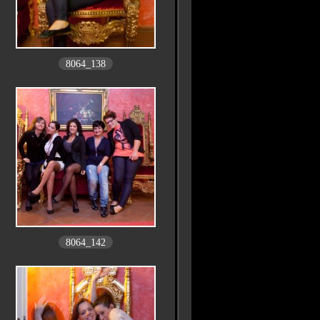
8064_138
8064_142