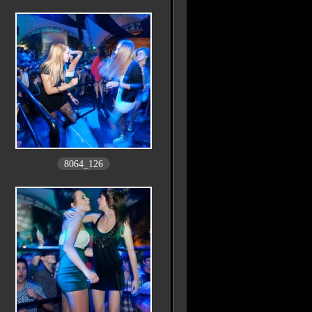
8064_126