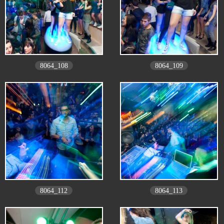
8064_108
8064_109
8064_112
8064_113