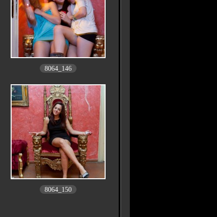
8064_146
8064_150