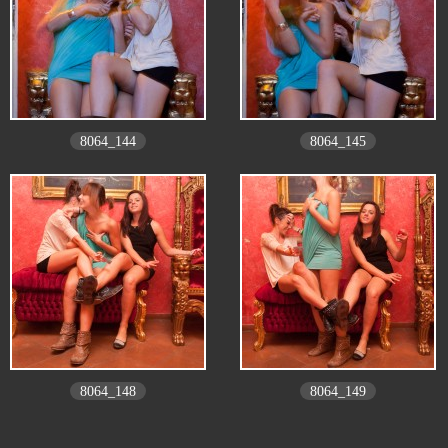
8064_144
8064_145
8064_148
8064_149