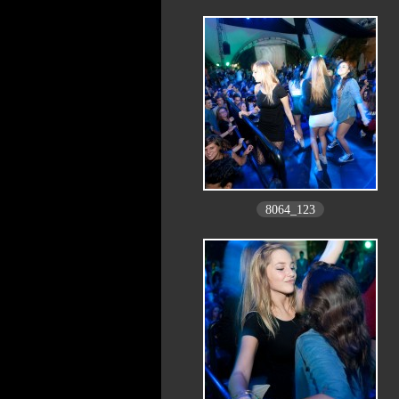
8064_123