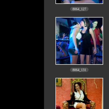
8064_127
8064_131