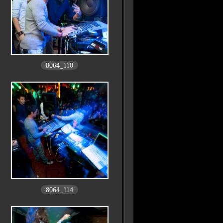
8064_110
8064_114