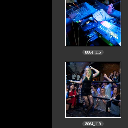
8064_115
8064_119