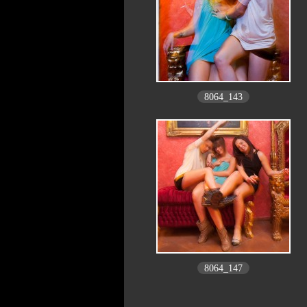
8064_143
8064_147