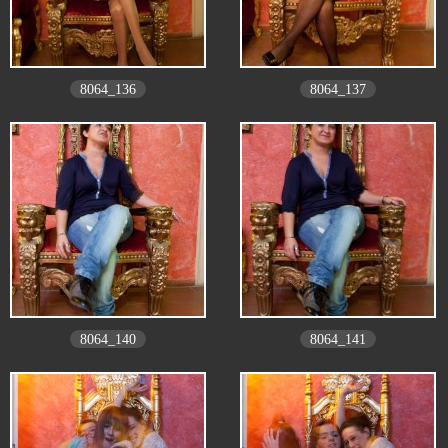
8064_136
8064_137
8064_140
8064_141