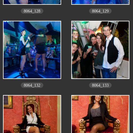
8064_128
8064_129
8064_132
8064_133