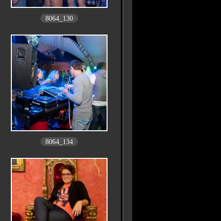
8064_130
8064_134