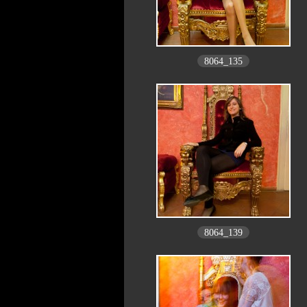
8064_135
8064_139