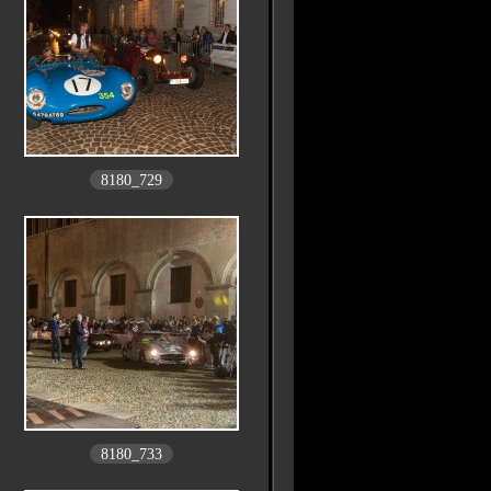
8180_729
8180_733