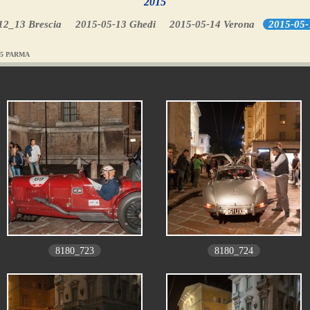
2015
12_13 Brescia
2015-05-13 Ghedi
2015-05-14 Verona
2015-05
-15 PARMA
8180_723
8180_724