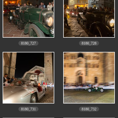
8180_727
8180_728
8180_731
8180_732