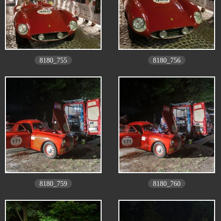
8180_755
8180_756
8180_759
8180_760