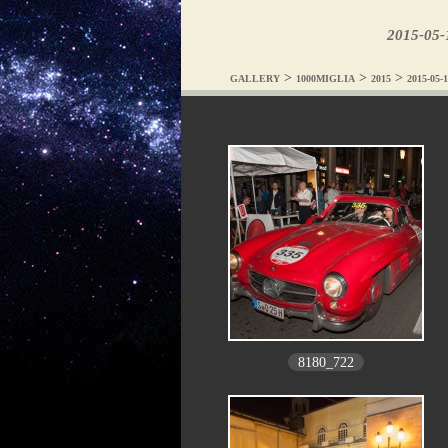
2015-05-
>
>
>
GALLERY
1000MIGLIA
2015
2015-05
8180_722