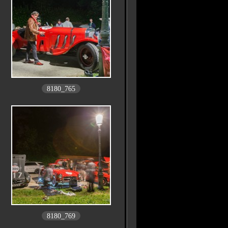
8180_765
8180_769