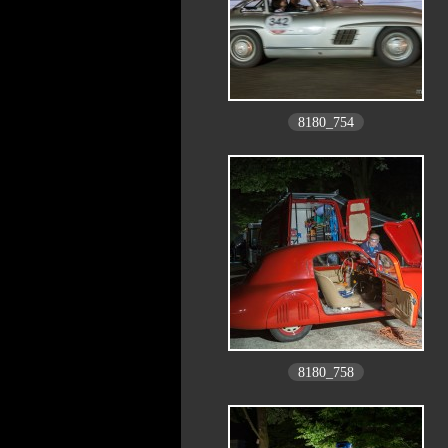
8180_754
8180_758