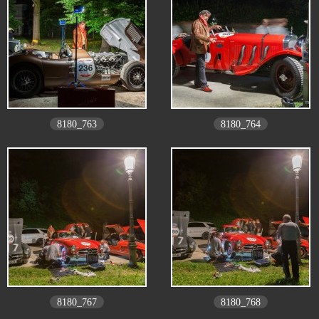
8180_763
8180_764
8180_767
8180_768