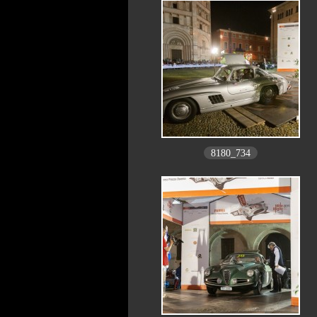
8180_734