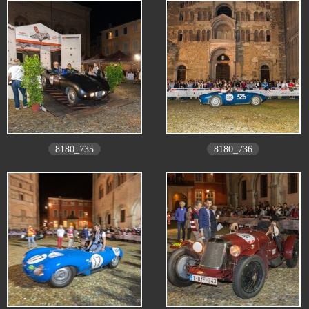
8180_735
8180_736