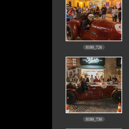
8180_726
8180_730