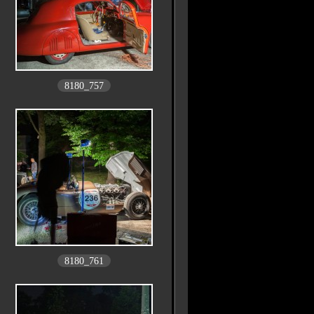
8180_757
8180_761