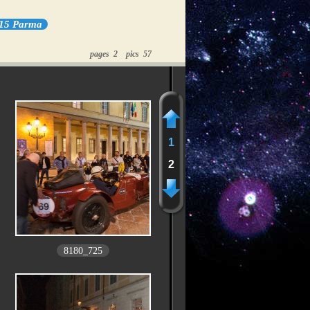
-15 Parma
pages 2 pics 57
1
2
8180_725