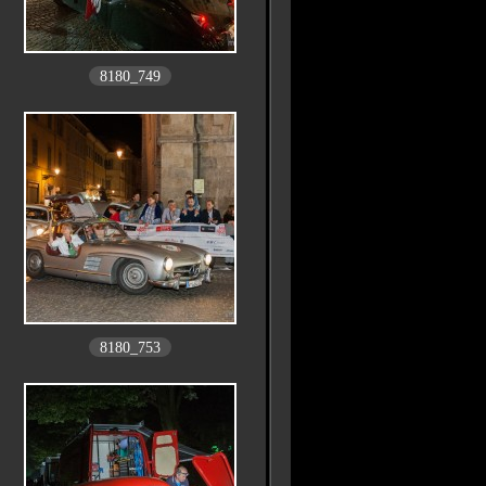
8180_749
8180_753