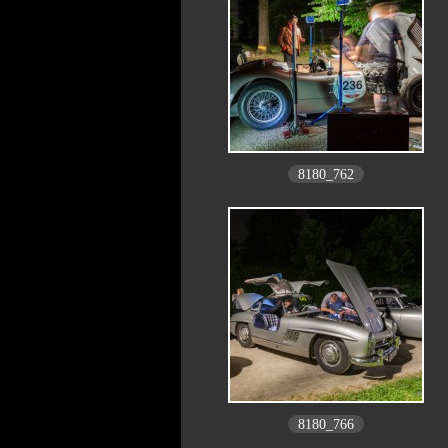
8180_762
8180_766