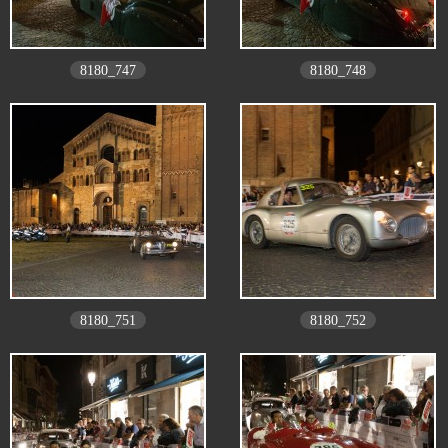
8180_747
8180_748
8180_751
8180_752