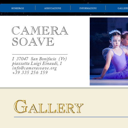
homepage
associazione
informazioni
galler