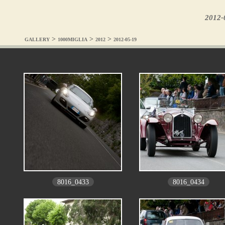
2012-
>
>
>
GALLERY
1000MIGLIA
2012
2012-05-19
8016_0433
8016_0434